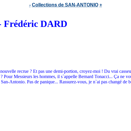
-
Collections de SAN-ANTONIO
+
 - Frédéric DARD
nouvelle recrue ? Et pas une demi-portion, croyez-moi ! Du vrai casseur.
 Pour Messieurs les hommes, il s`appelle Bernard Tonacci... Ça ne vous d
an-Antonio. Pas de panique... Rassurez-vous, je n`ai pas changé de bord.