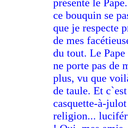
présenté le Pape
ce bouquin se pas
que je respecte 
de mes facétieus
du tout. Le Pape 
ne porte pas de m
plus, vu que voilà
de taule. Et c`es
casquette-à-julot 
religion... lucif