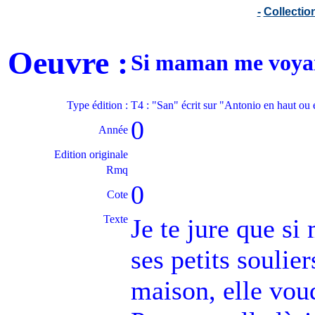
-
Collecti
Oeuvre :
Si maman me voyai
Type édition :
T4 : "San" écrit sur "Antonio en haut ou
0
Année
Edition originale
Rmq
0
Cote
Texte
Je te jure que si
ses petits soulier
maison, elle vou