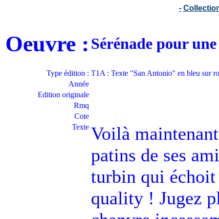
-
Collecti
Oeuvre :
Sérénade pour une
Type édition :
T1A : Texte "San Antonio" en bleu sur r
Année
Edition originale
Rmq
Cote
Texte
Voilà maintenant
patins de ses ami
turbin qui échoit 
quality ! Jugez pl