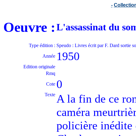
-
Collecti
Oeuvre :
L'assassinat du s
Type édition :
Speudo : Livres écrit par F. Dard sortie
1950
Année
Edition originale
Rmq
0
Cote
Texte
A la fin de ce r
caméra meurtrièr
policière inédite